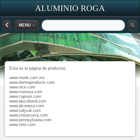
ALUMINIO ROGA
MENU
Esta es la página de productos
www.merik.com.mx
www.dormaproducts.com
www.nice.com
www.manusa.com
www.cuprum.com
www.alucobond.com
www.alconesa.com
www.valyval.com
www.cristacurva.com
www.pennsylvania.com
www.vitro.com